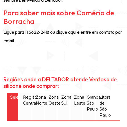
sempre bem-vindo à Deltabor.
Para saber mais sobre Comério de
Borracha
Ligue para 11 5622-2418 ou
clique aqui
e entre em contato por
email.
Regiões onde a DELTABOR atende Ventosa de
silicone onde comprar:
Selecione
Região
Zona
Zona
Zona
Zona
Grande
Litoral
Central
Norte
Oeste
Sul
Leste
São
de
Paulo
São
Paulo